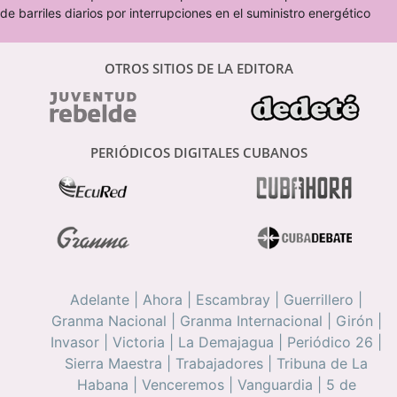
de barriles diarios por interrupciones en el suministro energético
OTROS SITIOS DE LA EDITORA
PERIÓDICOS DIGITALES CUBANOS
Adelante
|
Ahora
|
Escambray
|
Guerrillero
|
Granma Nacional
|
Granma Internacional
|
Girón
|
Invasor
|
Victoria
|
La Demajagua
|
Periódico 26
|
Sierra Maestra
|
Trabajadores
|
Tribuna de La
Habana
|
Venceremos
|
Vanguardia
|
5 de