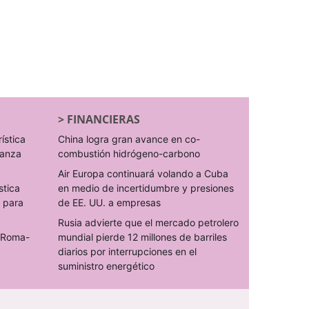
>
FINANCIERAS
rística
China logra gran avance en co-
ranza
combustión hidrógeno-carbono
Air Europa continuará volando a Cuba
stica
en medio de incertidumbre y presiones
s para
de EE. UU. a empresas
Rusia advierte que el mercado petrolero
o Roma-
mundial pierde 12 millones de barriles
diarios por interrupciones en el
suministro energético