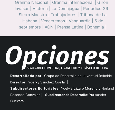
Granma Nacional
|
Granma Internacional
|
Girón
|
Invasor
|
Victoria
|
La Demajagua
|
Periódico 26
|
Sierra Maestra
|
Trabajadores
|
Tribuna de La
Habana
|
Venceremos
|
Vanguardia
|
5 de
septiembre
|
ACN
|
Prensa Latina
|
Bohemia
|
Desarrollado por:
Grupo de Desarrollo de Juventud Rebelde
Director:
Yoerky Sánchez Cuellar |
Subdirectores Editoriales:
Yoelvis Lázaro Moreno y Norland
Rosendo González |
Subdirector de Desarrollo:
Yurisander
Guevara