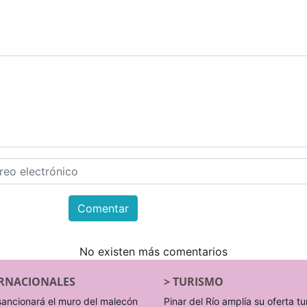
Comentar
No existen más comentarios
RNACIONALES
>
TURISMO
sancionará el muro del malecón
Pinar del Río amplía su oferta tu