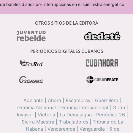
de barriles diarios por interrupciones en el suministro energético
OTROS SITIOS DE LA EDITORA
PERIÓDICOS DIGITALES CUBANOS
Adelante
|
Ahora
|
Escambray
|
Guerrillero
|
Granma Nacional
|
Granma Internacional
|
Girón
|
Invasor
|
Victoria
|
La Demajagua
|
Periódico 26
|
Sierra Maestra
|
Trabajadores
|
Tribuna de La
Habana
|
Venceremos
|
Vanguardia
|
5 de