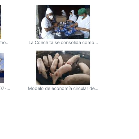
mo...
La Conchita se consolida como...
7-...
Modelo de economía circular de...