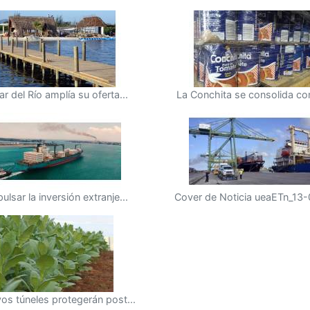
ar del Río amplía su oferta...
La Conchita se consolida co
ulsar la inversión extranje...
Cover de Noticia ueaETn_13-0
os túneles protegerán post...