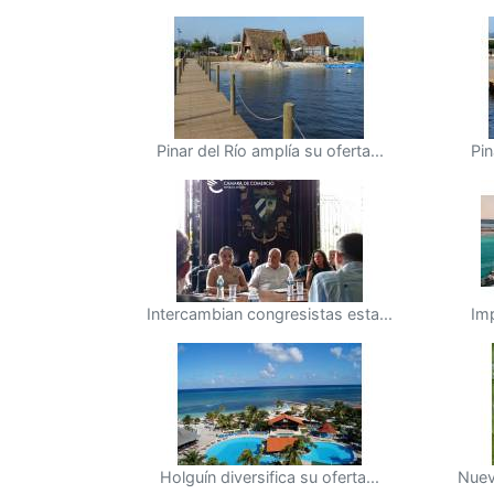
Pinar del Río amplía su oferta...
Pin
Intercambian congresistas esta...
Imp
Holguín diversifica su oferta...
Nuev