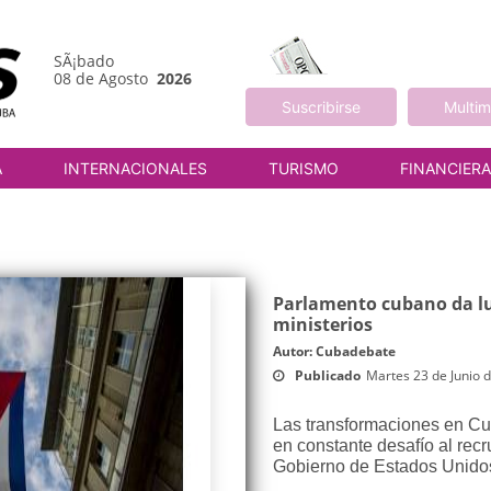
SÃ¡bado
08 de Agosto
2026
Suscribirse
Multim
A
INTERNACIONALES
TURISMO
FINANCIER
Parlamento cubano da luz
ministerios
Autor: Cubadebate
Publicado
Martes 23 de Junio 
Las transformaciones en Cub
en constante desafío al rec
Gobierno de Estados Unido