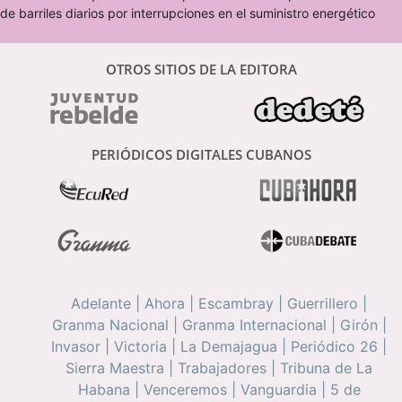
de barriles diarios por interrupciones en el suministro energético
OTROS SITIOS DE LA EDITORA
PERIÓDICOS DIGITALES CUBANOS
Adelante
|
Ahora
|
Escambray
|
Guerrillero
|
Granma Nacional
|
Granma Internacional
|
Girón
|
Invasor
|
Victoria
|
La Demajagua
|
Periódico 26
|
Sierra Maestra
|
Trabajadores
|
Tribuna de La
Habana
|
Venceremos
|
Vanguardia
|
5 de