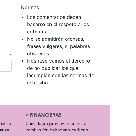
Normas
Los comentarios deben
basarse en el respeto a los
criterios.
No se admitirán ofensas,
frases vulgares, ni palabras
obscenas.
Nos reservamos el derecho
de no publicar los que
incumplan con las normas de
este sitio.
>
FINANCIERAS
rística
China logra gran avance en co-
ranza
combustión hidrógeno-carbono