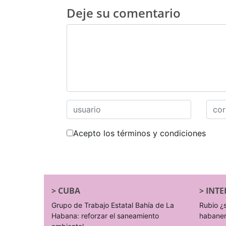
Deje su comentario
Acepto los términos y condiciones
>
CUBA
>
INTE
Grupo de Trabajo Estatal Bahía de La
Rubio ¿
Habana: reforzar el saneamiento
habane