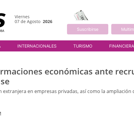
Viernes
07 de Agosto
2026
Suscribirse
Multim
A
INTERNACIONALES
TURISMO
FINANCIER
ormaciones económicas ante recr
nse
ón extranjera en empresas privadas, así como la ampliación 
M