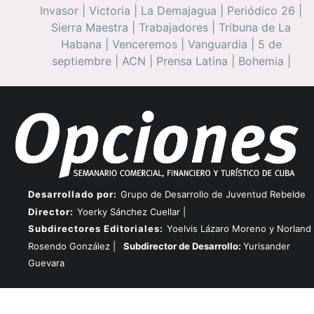
Invasor
|
Victoria
|
La Demajagua
|
Periódico 26
|
Sierra Maestra
|
Trabajadores
|
Tribuna de La
Habana
|
Venceremos
|
Vanguardia
|
5 de
septiembre
|
ACN
|
Prensa Latina
|
Bohemia
|
Desarrollado por:
Grupo de Desarrollo de Juventud Rebelde
Director:
Yoerky Sánchez Cuellar |
Subdirectores Editoriales:
Yoelvis Lázaro Moreno y Norland
Rosendo González |
Subdirector de Desarrollo:
Yurisander
Guevara