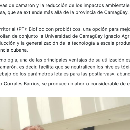
arvas de camarón y la reducción de los impactos ambientale
sa, que se extiende más allá de la provincia de Camagüey,
ritorial (PT): Biofloc con probióticos, una opción para mejo
rollan de conjunto la Universidad de Camagüey Ignacio Ag
ucción y la generalización de la tecnología a escala produc
incia cubana.
nología, una de las principales ventajas de su utilización e
marón, es decir, facilita que se neutralicen los niveles tóx
bajo de los parámetros letales para las postlarvas», abund
o Corrales Barrios, se produce un ahorro considerable de el