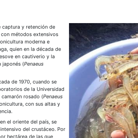
e captura y retención de
a con métodos extensivos
ronicultura moderna e
naga, quien en la década de
esove en cautiverio y la
 japonés (
Penaeus
écada de 1970, cuando se
boratorios de la Universidad
a camarón rosado (
Penaeus
onicultura, con sus altas y
encia.
en el oriente del país, se
 intensivo del crustáceo. Por
por hectárea de las que