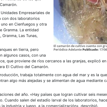
l Camarón.
e Unidades Empresariales de
a con dos laboratorios
 uno en Cienfuegos y otra
 de Granma. La entidad
, Granma, Las Tunas,
El camarón de cultivo cuenta con g
anques en tierra, pero
Periódico Adelante
Publicado:
17/06
n algunos casos, con una
e, que proviene de ríos cercanos a las granjas, explicó en
ara El Cultivo del Camarón.
roducción, trabaja totalmente con agua del mar y es la que
tran algo más alejadas y se alimentan de agua mediante ca
aciones del año. «Hay países que logran cultivar seis mese
. Cuando salen del estadío larval de los laboratorios, hac
la industria y luego, a la comercialización», describió.