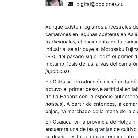
digital@opciones.cu
Aunque existen registros ancestrales d
camarones en lagunas costeras en Asi
tradicionales, el nacimiento de la cama
industrial se atribuye al Motosaku Fuji
1930 del pasado siglo logró el primer d
metamorfosis de las larvas del camarón
japonicus
).
En Cuba su introducción inició en la d
obtuvo el primer desove artificial en la
de La Habana con la especie autócton
notialis
). A partir de entonces, la camar
bajas, ha marchado de la mano de la ci
En Guajaca, en la provincia de Holguín, 
encuentra una de las granjas de cultivo
su diseño, es la de mayor rendimiento 