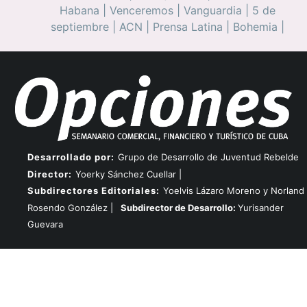
Habana
|
Venceremos
|
Vanguardia
|
5 de
septiembre
|
ACN
|
Prensa Latina
|
Bohemia
|
Desarrollado por:
Grupo de Desarrollo de Juventud Rebelde
Director:
Yoerky Sánchez Cuellar |
Subdirectores Editoriales:
Yoelvis Lázaro Moreno y Norland
Rosendo González |
Subdirector de Desarrollo:
Yurisander
Guevara