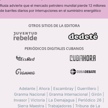
Rusia advierte que el mercado petrolero mundial pierde 12 millones
de barriles diarios por interrupciones en el suministro energético
OTROS SITIOS DE LA EDITORA
PERIÓDICOS DIGITALES CUBANOS
Adelante
|
Ahora
|
Escambray
|
Guerrillero
|
Granma Nacional
|
Granma Internacional
|
Girón
|
Invasor
|
Victoria
|
La Demajagua
|
Periódico 26
|
Sierra Maestra
|
Trabajadores
|
Tribuna de La