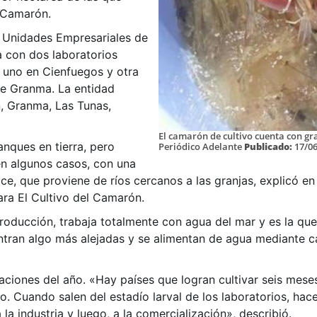
l Camarón.
e Unidades Empresariales de
a con dos laboratorios
 uno en Cienfuegos y otra
 de Granma. La entidad
, Granma, Las Tunas,
El camarón de cultivo cuenta con g
anques en tierra, pero
Periódico Adelante
Publicado:
17/06
n algunos casos, con una
e, que proviene de ríos cercanos a las granjas, explicó en
ara El Cultivo del Camarón.
roducción, trabaja totalmente con agua del mar y es la que
tran algo más alejadas y se alimentan de agua mediante ca
aciones del año. «Hay países que logran cultivar seis mese
. Cuando salen del estadío larval de los laboratorios, hac
la industria y luego, a la comercialización», describió.