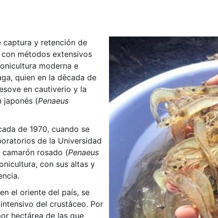
e captura y retención de
a con métodos extensivos
ronicultura moderna e
naga, quien en la década de
esove en cautiverio y la
 japonés (
Penaeus
écada de 1970, cuando se
boratorios de la Universidad
a camarón rosado (
Penaeus
onicultura, con sus altas y
encia.
en el oriente del país, se
 intensivo del crustáceo. Por
por hectárea de las que