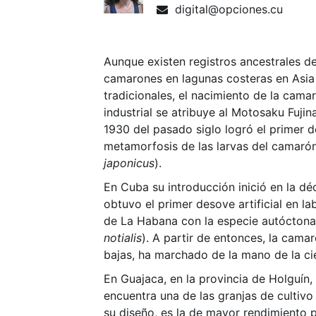
digital@opciones.cu
Aunque existen registros ancestrales d
camarones en lagunas costeras en Asi
tradicionales, el nacimiento de la cama
industrial se atribuye al Motosaku Fuji
1930 del pasado siglo logró el primer d
metamorfosis de las larvas del camarón
japonicus
).
En Cuba su introducción inició en la d
obtuvo el primer desove artificial en la
de La Habana con la especie autócton
notialis
). A partir de entonces, la camar
bajas, ha marchado de la mano de la ci
En Guajaca, en la provincia de Holguín, 
encuentra una de las granjas de cultivo
su diseño, es la de mayor rendimiento 