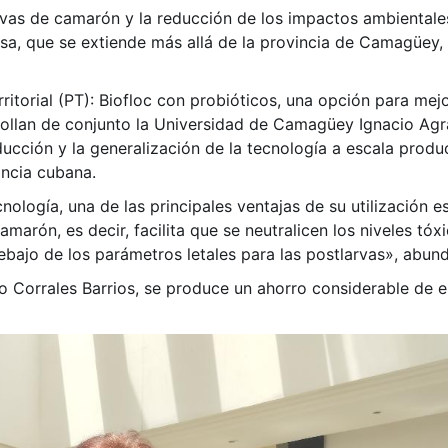
arvas de camarón y la reducción de los impactos ambientale
sa, que se extiende más allá de la provincia de Camagüey,
ritorial (PT): Biofloc con probióticos, una opción para mejo
rollan de conjunto la Universidad de Camagüey Ignacio Ag
ucción y la generalización de la tecnología a escala produc
incia cubana.
nología, una de las principales ventajas de su utilización e
marón, es decir, facilita que se neutralicen los niveles tóx
bajo de los parámetros letales para las postlarvas», abund
o Corrales Barrios, se produce un ahorro considerable de el