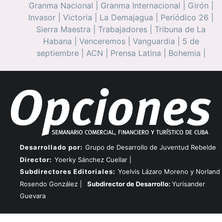
Granma Nacional
|
Granma Internacional
|
Girón
|
Invasor
|
Victoria
|
La Demajagua
|
Periódico 26
|
Sierra Maestra
|
Trabajadores
|
Tribuna de La
Habana
|
Venceremos
|
Vanguardia
|
5 de
septiembre
|
ACN
|
Prensa Latina
|
Bohemia
|
Desarrollado por:
Grupo de Desarrollo de Juventud Rebelde
Director:
Yoerky Sánchez Cuellar |
Subdirectores Editoriales:
Yoelvis Lázaro Moreno y Norland
Rosendo González |
Subdirector de Desarrollo:
Yurisander
Guevara