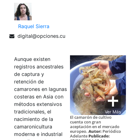
Raquel Sierra
digital@opciones.cu
Aunque existen
registros ancestrales
de captura y
retención de
camarones en lagunas
costeras en Asia con
métodos extensivos
tradicionales, el
Ver Más
El camarón de cultivo
nacimiento de la
cuenta con gran
camaronicultura
aceptación en el mercado
europeo.
Autor:
Periódico
moderna e industrial
Adelante
Publicado: