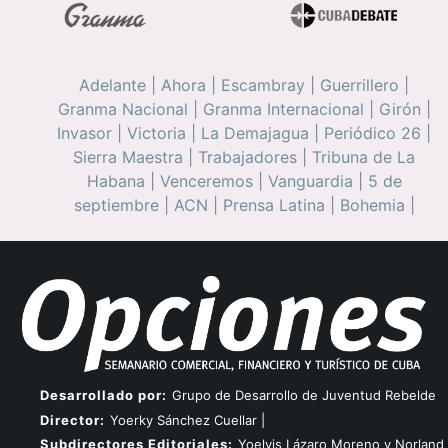
Adelante
|
Ahora
|
Escambray
|
Guerrillero
|
Granma Nacional
|
Granma Internacional
|
Girón
|
Invasor
|
Victoria
|
La Demajagua
|
Periódico 26
|
Sierra Maestra
|
Trabajadores
|
Tribuna de La
Habana
|
Venceremos
|
Vanguardia
|
5 de
septiembre
|
ACN
|
Prensa Latina
|
Bohemia
|
Desarrollado por:
Grupo de Desarrollo de Juventud Rebelde
Director:
Yoerky Sánchez Cuellar |
Subdirectores Editoriales:
Yoelvis Lázaro Moreno y Norland