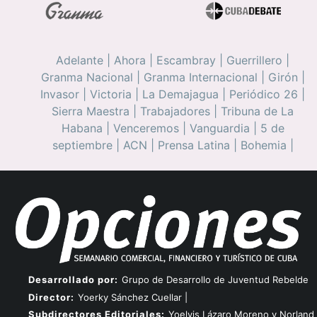
Adelante
|
Ahora
|
Escambray
|
Guerrillero
|
Granma Nacional
|
Granma Internacional
|
Girón
|
Invasor
|
Victoria
|
La Demajagua
|
Periódico 26
|
Sierra Maestra
|
Trabajadores
|
Tribuna de La
Habana
|
Venceremos
|
Vanguardia
|
5 de
septiembre
|
ACN
|
Prensa Latina
|
Bohemia
|
Desarrollado por:
Grupo de Desarrollo de Juventud Rebelde
Director:
Yoerky Sánchez Cuellar |
Subdirectores Editoriales:
Yoelvis Lázaro Moreno y Norland