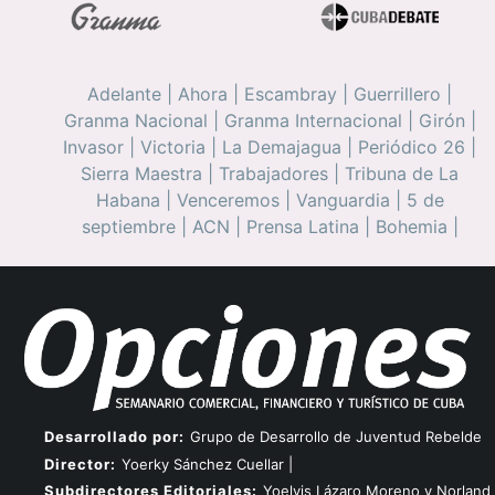
Adelante
|
Ahora
|
Escambray
|
Guerrillero
|
Granma Nacional
|
Granma Internacional
|
Girón
|
Invasor
|
Victoria
|
La Demajagua
|
Periódico 26
|
Sierra Maestra
|
Trabajadores
|
Tribuna de La
Habana
|
Venceremos
|
Vanguardia
|
5 de
septiembre
|
ACN
|
Prensa Latina
|
Bohemia
|
Desarrollado por:
Grupo de Desarrollo de Juventud Rebelde
Director:
Yoerky Sánchez Cuellar |
Subdirectores Editoriales:
Yoelvis Lázaro Moreno y Norland