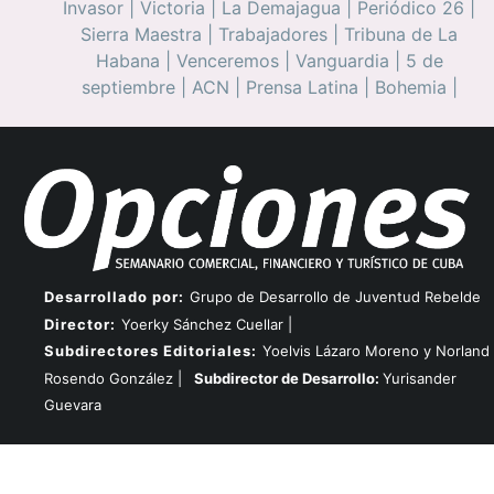
Invasor
|
Victoria
|
La Demajagua
|
Periódico 26
|
Sierra Maestra
|
Trabajadores
|
Tribuna de La
Habana
|
Venceremos
|
Vanguardia
|
5 de
septiembre
|
ACN
|
Prensa Latina
|
Bohemia
|
Desarrollado por:
Grupo de Desarrollo de Juventud Rebelde
Director:
Yoerky Sánchez Cuellar |
Subdirectores Editoriales:
Yoelvis Lázaro Moreno y Norland
Rosendo González |
Subdirector de Desarrollo:
Yurisander
Guevara