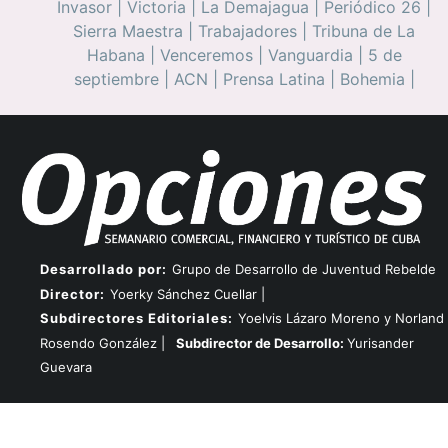
Invasor
|
Victoria
|
La Demajagua
|
Periódico 26
|
Sierra Maestra
|
Trabajadores
|
Tribuna de La
Habana
|
Venceremos
|
Vanguardia
|
5 de
septiembre
|
ACN
|
Prensa Latina
|
Bohemia
|
Desarrollado por:
Grupo de Desarrollo de Juventud Rebelde
Director:
Yoerky Sánchez Cuellar |
Subdirectores Editoriales:
Yoelvis Lázaro Moreno y Norland
Rosendo González |
Subdirector de Desarrollo:
Yurisander
Guevara