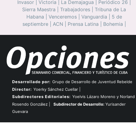
Invasor
|
Victoria
|
La Demajagua
|
Periódico 26
|
Sierra Maestra
|
Trabajadores
|
Tribuna de La
Habana
|
Venceremos
|
Vanguardia
|
5 de
septiembre
|
ACN
|
Prensa Latina
|
Bohemia
|
Desarrollado por:
Grupo de Desarrollo de Juventud Rebelde
Director:
Yoerky Sánchez Cuellar |
Subdirectores Editoriales:
Yoelvis Lázaro Moreno y Norland
Rosendo González |
Subdirector de Desarrollo:
Yurisander
Guevara