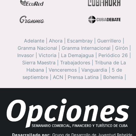
Adelante
|
Ahora
|
Escambray
|
Guerrillero
|
Granma Nacional
|
Granma Internacional
|
Girón
|
Invasor
|
Victoria
|
La Demajagua
|
Periódico 26
|
Sierra Maestra
|
Trabajadores
|
Tribuna de La
Habana
|
Venceremos
|
Vanguardia
|
5 de
septiembre
|
ACN
|
Prensa Latina
|
Bohemia
|
Desarrollado por:
Grupo de Desarrollo de Juventud Rebelde