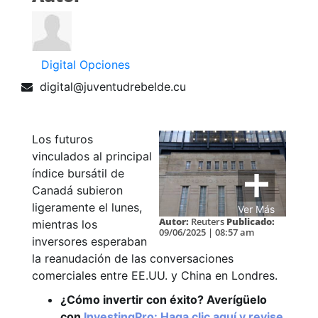
Digital Opciones
digital@juventudrebelde.cu
Los futuros
vinculados al principal
índice bursátil de
Canadá subieron
ligeramente el lunes,
Ver Más
Autor:
Reuters
Publicado:
mientras los
09/06/2025 | 08:57 am
inversores esperaban
la reanudación de las conversaciones
comerciales entre EE.UU. y China en Londres.
¿Cómo invertir con éxito? Averígüelo
con
InvestingPro: Haga clic aquí y revise