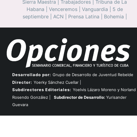
Sierra Maestra
|
Trabajadores
|
Tribuna de La
Habana
|
Venceremos
|
Vanguardia
|
5 de
septiembre
|
ACN
|
Prensa Latina
|
Bohemia
|
Desarrollado por:
Grupo de Desarrollo de Juventud Rebelde
Director:
Yoerky Sánchez Cuellar |
Subdirectores Editoriales:
Yoelvis Lázaro Moreno y Norland
Rosendo González |
Subdirector de Desarrollo:
Yurisander
Guevara