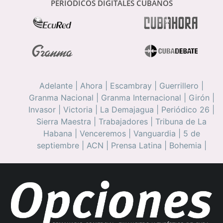
PERIÓDICOS DIGITALES CUBANOS
Adelante
|
Ahora
|
Escambray
|
Guerrillero
|
Granma Nacional
|
Granma Internacional
|
Girón
|
Invasor
|
Victoria
|
La Demajagua
|
Periódico 26
|
Sierra Maestra
|
Trabajadores
|
Tribuna de La
Habana
|
Venceremos
|
Vanguardia
|
5 de
septiembre
|
ACN
|
Prensa Latina
|
Bohemia
|