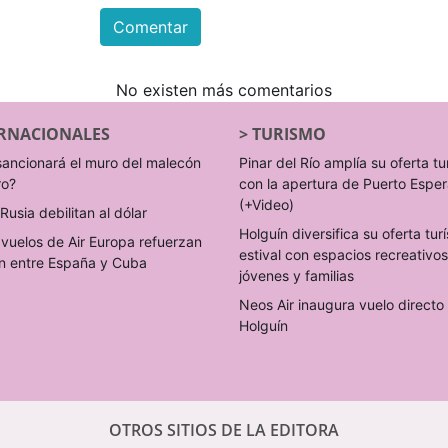
Comentar
No existen más comentarios
RNACIONALES
>
TURISMO
sancionará el muro del malecón
Pinar del Río amplía su oferta tu
ro?
con la apertura de Puerto Espe
(+Video)
Rusia debilitan al dólar
Holguín diversifica su oferta turí
vuelos de Air Europa refuerzan
estival con espacios recreativo
n entre España y Cuba
jóvenes y familias
Neos Air inaugura vuelo direct
Holguín
OTROS SITIOS DE LA EDITORA