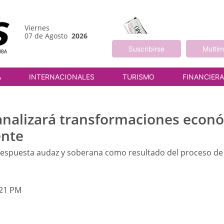
Viernes
07 de Agosto
2026
Suscribirse
Multim
A
INTERNACIONALES
TURISMO
FINANCIER
analizará transformaciones econó
ente
espuesta audaz y soberana como resultado del proceso de 
:21 PM