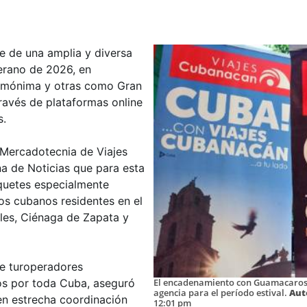
e de una amplia y diversa
verano de 2026, en
homónima y otras como Gran
ravés de plataformas online
s.
e Mercadotecnia de Viajes
a de Noticias que para esta
quetes especialmente
os cubanos residentes en el
ales, Ciénaga de Zapata y
de turoperadores
El encadenamiento con Guamacaros T
itos por toda Cuba, aseguró
agencia para el período estival.
Aut
 en estrecha coordinación
12:01 pm