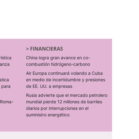
>
FINANCIERAS
rística
China logra gran avance en co-
ranza
combustión hidrógeno-carbono
Air Europa continuará volando a Cuba
stica
en medio de incertidumbre y presiones
s para
de EE. UU. a empresas
Rusia advierte que el mercado petrolero
o Roma-
mundial pierde 12 millones de barriles
diarios por interrupciones en el
suministro energético