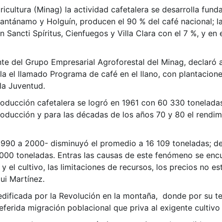
gricultura (Minag) la actividad cafetalera se desarrolla fu
antánamo y Holguín, producen el 90 % del café nacional; la
n Sancti Spíritus, Cienfuegos y Villa Clara con el 7 %, y en
ente del Grupo Empresarial Agroforestal del Minag, declar
lla el llamado Programa de café en el llano, con plantaci
 la Juventud.
oducción cafetalera se logró en 1961 con 60 330 toneladas
roducción y para las décadas de los años 70 y 80 el rendi
 1990 a 2000- disminuyó el promedio a 16 109 toneladas; d
00 toneladas. Entras las causas de este fenómeno se encu
 y el cultivo, las limitaciones de recursos, los precios no 
ui Martínez.
 edificada por la Revolución en la montaña, donde por su
eferida migración poblacional que priva al exigente cultivo