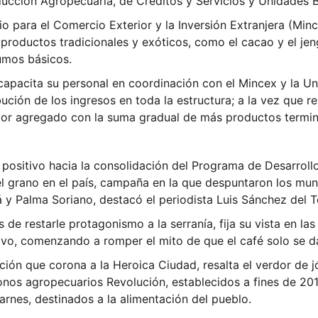
ducción Agropecuaria, de Créditos y Servicios y Unidades 
io para el Comercio Exterior y la Inversión Extranjera (Mi
 productos tradicionales y exóticos, como el cacao y el jen
umos básicos.
capacita su personal en coordinación con el Mincex y la U
ción de los ingresos en toda la estructura; a la vez que re
or agregado con la suma gradual de más productos termin
ositivo hacia la consolidación del Programa de Desarrollo 
 grano en el país, campaña en la que despuntaron los mun
y Palma Soriano, destacó el periodista Luis Sánchez del To
os de restarle protagonismo a la serranía, fija su vista en la
tivo, comenzando a romper el mito de que el café solo se d
ación que corona a la Heroica Ciudad, resalta el verdor de 
gonos agropecuarios Revolución, establecidos a fines de 2019
carnes, destinados a la alimentación del pueblo.