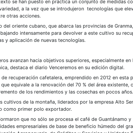
ntexto se han puesto en práctica un conjunto de medidas c
riedad, a la vez que se introdujeron tecnologías que eleva
tre otras acciones.
o del oriente cubano, que abarca las provincias de Granm
trabajando intensamente para devolver a este cultivo su re
s y aplicación de nuevas tecnologías.
os avanzan hacia objetivos superiores, especialmente en la
ca, destaca el diario Venceremos en su edición digital.
 de recuperación cafetalera, emprendido en 2012 en esta p
a que equivale a la renovación del 70 % del área existente,
ncremento de los rendimientos y las cosechas en pocos años
os cultivos de la montaña, liderados por la empresa Alto Se
o como primer polo exportador.
nformaron que no sólo se procesa el café de Guantánamo y
unidades empresariales de base de beneficio húmedo del gra