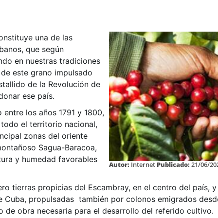
onstituye una de las
ubanos, que según
ndo en nuestras tradiciones
vo de este grano impulsado
stallido de la Revolución de
donar ese país.
o entre los años 1791 y 1800,
odo el territorio nacional,
cipal zonas del oriente
 montañoso Sagua-Baracoa,
atura y humedad favorables
Autor:
Internet
Publicado:
21/06/20
o tierras propicias del Escambray, en el centro del país, y 
e Cuba, propulsadas también por colonos emigrados desde 
e obra necesaria para el desarrollo del referido cultivo.