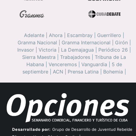
Adelante
|
Ahora
|
Escambray
|
Guerrillero
|
Granma Nacional
|
Granma Internacional
|
Girón
|
Invasor
|
Victoria
|
La Demajagua
|
Periódico 26
|
Sierra Maestra
|
Trabajadores
|
Tribuna de La
Habana
|
Venceremos
|
Vanguardia
|
5 de
septiembre
|
ACN
|
Prensa Latina
|
Bohemia
|
Desarrollado por:
Grupo de Desarrollo de Juventud Rebelde