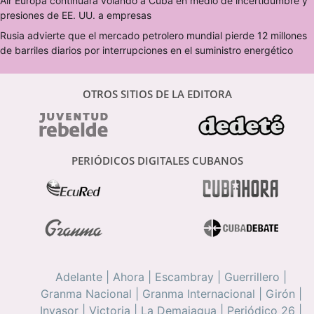
Air Europa continuará volando a Cuba en medio de incertidumbre y
presiones de EE. UU. a empresas
Rusia advierte que el mercado petrolero mundial pierde 12 millones
de barriles diarios por interrupciones en el suministro energético
OTROS SITIOS DE LA EDITORA
PERIÓDICOS DIGITALES CUBANOS
Adelante
|
Ahora
|
Escambray
|
Guerrillero
|
Granma Nacional
|
Granma Internacional
|
Girón
|
Invasor
|
Victoria
|
La Demajagua
|
Periódico 26
|