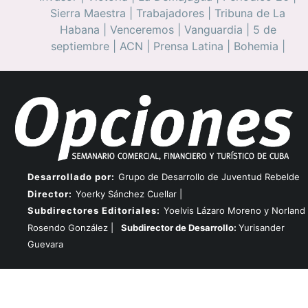
Sierra Maestra
|
Trabajadores
|
Tribuna de La
Habana
|
Venceremos
|
Vanguardia
|
5 de
septiembre
|
ACN
|
Prensa Latina
|
Bohemia
|
Desarrollado por:
Grupo de Desarrollo de Juventud Rebelde
Director:
Yoerky Sánchez Cuellar |
Subdirectores Editoriales:
Yoelvis Lázaro Moreno y Norland
Rosendo González |
Subdirector de Desarrollo:
Yurisander
Guevara