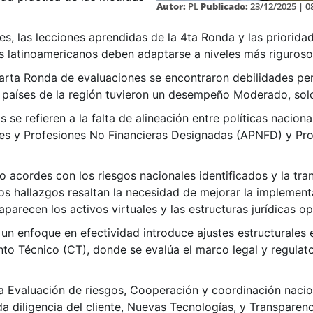
Autor:
PL
Publicado:
23/12/2025 | 0
es, las lecciones aprendidas de la 4ta Ronda y las priorid
s latinoamericanos deben adaptarse a niveles más riguroso
uarta Ronda de evaluaciones se encontraron debilidades pe
s países de la región tuvieron un desempeño Moderado, solo
s se refieren a la falta de alineación entre políticas nacion
des y Profesiones No Financieras Designadas (APNFD) y Pr
acordes con los riesgos nacionales identificados y la tran
tos hallazgos resaltan la necesidad de mejorar la implement
aparecen los activos virtuales y las estructuras jurídicas o
un enfoque en efectividad introduce ajustes estructurales 
to Técnico (CT), donde se evalúa el marco legal y regulat
la Evaluación de riesgos, Cooperación y coordinación naci
a diligencia del cliente, Nuevas Tecnologías, y Transparenc