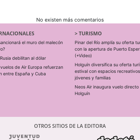
No existen más comentarios
RNACIONALES
>
TURISMO
sancionará el muro del malecón
Pinar del Río amplía su oferta tu
ro?
con la apertura de Puerto Espe
(+Video)
Rusia debilitan al dólar
Holguín diversifica su oferta turí
vuelos de Air Europa refuerzan
estival con espacios recreativo
n entre España y Cuba
jóvenes y familias
Neos Air inaugura vuelo direct
Holguín
OTROS SITIOS DE LA EDITORA