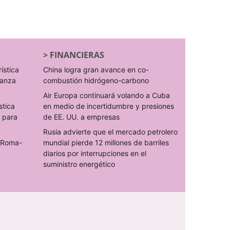
>
FINANCIERAS
rística
China logra gran avance en co-
ranza
combustión hidrógeno-carbono
Air Europa continuará volando a Cuba
stica
en medio de incertidumbre y presiones
s para
de EE. UU. a empresas
Rusia advierte que el mercado petrolero
o Roma-
mundial pierde 12 millones de barriles
diarios por interrupciones en el
suministro energético