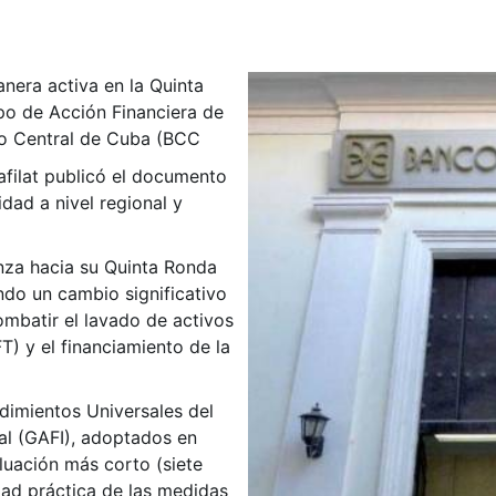
anera activa en la Quinta
o de Acción Financiera de
co Central de Cuba (BCC
filat publicó el documento
idad a nivel regional y
nza hacia su Quinta Ronda
do un cambio significativo
ombatir el lavado de activos
FT) y el financiamiento de la
edimientos Universales del
al (GAFI), adoptados en
luación más corto (siete
dad práctica de las medidas