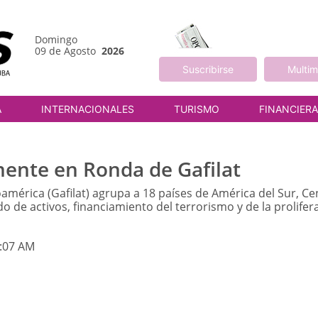
Domingo
09 de Agosto
2026
Suscribirse
Multim
A
INTERNACIONALES
TURISMO
FINANCIER
mente en Ronda de Gafilat
américa (Gafilat) agrupa a 18 países de América del Sur, C
do de activos, financiamiento del terrorismo y de la prolif
1:07 AM