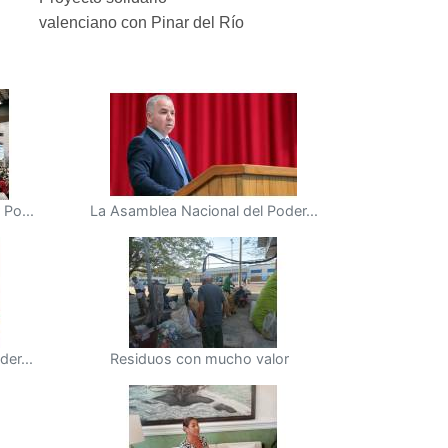
valenciano con Pinar del Río
Po...
La Asamblea Nacional del Poder...
er...
Residuos con mucho valor