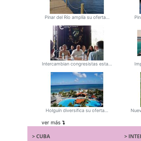
Pinar del Río amplía su oferta...
Pin
Intercambian congresistas esta...
Imp
Holguín diversifica su oferta...
Nuev
ver más
>
CUBA
>
INTE