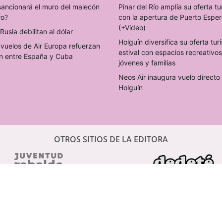
sancionará el muro del malecón
Pinar del Río amplía su oferta tu
ro?
con la apertura de Puerto Espe
(+Video)
Rusia debilitan al dólar
Holguín diversifica su oferta turí
vuelos de Air Europa refuerzan
estival con espacios recreativo
n entre España y Cuba
jóvenes y familias
Neos Air inaugura vuelo direct
Holguín
OTROS SITIOS DE LA EDITORA
PERIÓDICOS DIGITALES CUBANOS