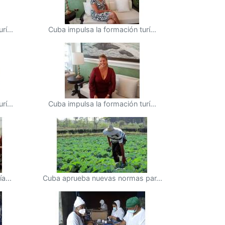
í...
Cuba impulsa la formación turí...
í...
Cuba impulsa la formación turí...
a...
Cuba aprueba nuevas normas par...