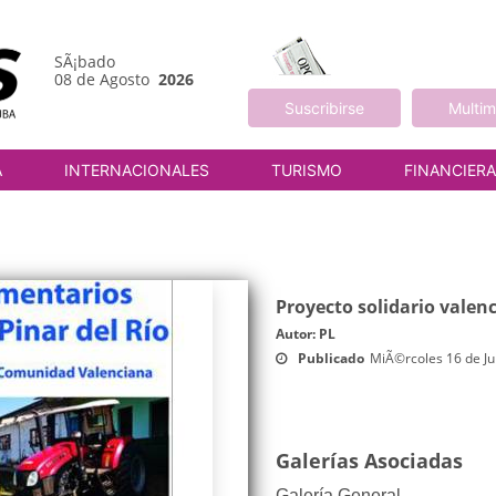
SÃ¡bado
08 de Agosto
2026
Suscribirse
Multim
A
INTERNACIONALES
TURISMO
FINANCIER
Proyecto solidario valenc
Autor: PL
Publicado
MiÃ©rcoles 16 de Ju
Galerías Asociadas
Galería General