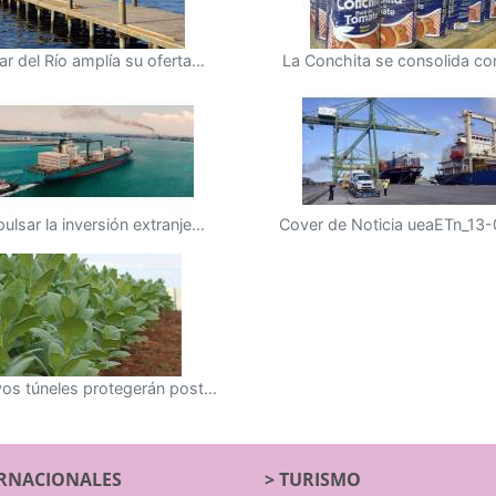
ar del Río amplía su oferta...
La Conchita se consolida co
ulsar la inversión extranje...
Cover de Noticia ueaETn_13-0
os túneles protegerán post...
RNACIONALES
>
TURISMO