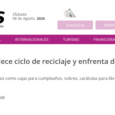
SÃ¡bado
08 de Agosto
2026
Suscribirse
Multim
A
INTERNACIONALES
TURISMO
FINANCIER
ece ciclo de reciclaje y enfrenta 
os como cajas para cumpleaños, sobres, carátulas para lib
 AM