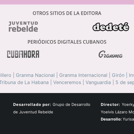
OTROS SITIOS DE LA EDITORA
PERIÓDICOS DIGITALES CUBANOS
illero
|
Granma Nacional
|
Granma Internacional
|
Girón
|
In
Tribuna de La Habana
|
Venceremos
|
Vanguardia
|
5 de se
Desarrollado por:
Grupo de Desarrollo
Director:
Yoerky
de Juventud Rebelde
Yoelvis Lázaro M
Desarrollo:
Yuris