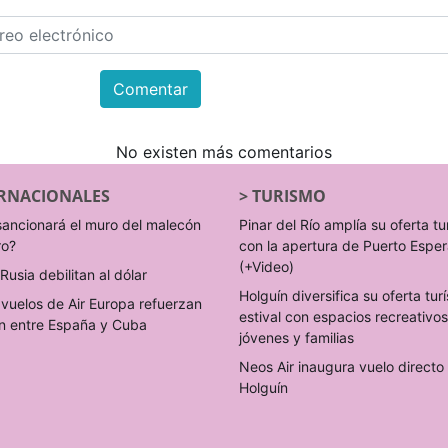
Comentar
No existen más comentarios
RNACIONALES
>
TURISMO
sancionará el muro del malecón
Pinar del Río amplía su oferta tu
ro?
con la apertura de Puerto Espe
(+Video)
Rusia debilitan al dólar
Holguín diversifica su oferta turí
vuelos de Air Europa refuerzan
estival con espacios recreativo
n entre España y Cuba
jóvenes y familias
Neos Air inaugura vuelo direct
Holguín