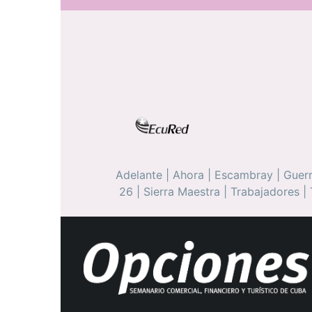
Adelante
|
Ahora
|
Escambray
|
Guerr
26
|
Sierra Maestra
|
Trabajadores
|