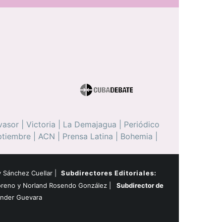
vasor
|
Victoria
|
La Demajagua
|
Periódico
ptiembre
|
ACN
|
Prensa Latina
|
Bohemia
|
 Sánchez Cuellar |
Subdirectores Editoriales:
oreno y Norland Rosendo González |
Subdirector de
ander Guevara