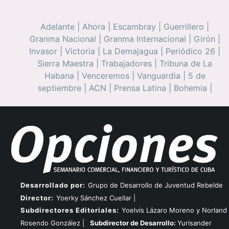
Adelante
|
Ahora
|
Escambray
|
Guerrillero
|
Granma Nacional
|
Granma Internacional
|
Girón
|
Invasor
|
Victoria
|
La Demajagua
|
Periódico 26
|
Sierra Maestra
|
Trabajadores
|
Tribuna de La
Habana
|
Venceremos
|
Vanguardia
|
5 de
septiembre
|
ACN
|
Prensa Latina
|
Bohemia
|
Desarrollado por:
Grupo de Desarrollo de Juventud Rebelde
Director:
Yoerky Sánchez Cuellar |
Subdirectores Editoriales:
Yoelvis Lázaro Moreno y Norland
Rosendo González |
Subdirector de Desarrollo:
Yurisander