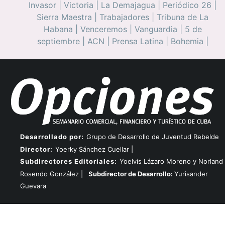
Invasor
|
Victoria
|
La Demajagua
|
Periódico 26
|
Sierra Maestra
|
Trabajadores
|
Tribuna de La
Habana
|
Venceremos
|
Vanguardia
|
5 de
septiembre
|
ACN
|
Prensa Latina
|
Bohemia
|
Desarrollado por:
Grupo de Desarrollo de Juventud Rebelde
Director:
Yoerky Sánchez Cuellar |
Subdirectores Editoriales:
Yoelvis Lázaro Moreno y Norland
Rosendo González |
Subdirector de Desarrollo:
Yurisander
Guevara