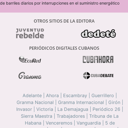
de barriles diarios por interrupciones en el suministro energético
OTROS SITIOS DE LA EDITORA
PERIÓDICOS DIGITALES CUBANOS
Adelante
|
Ahora
|
Escambray
|
Guerrillero
|
Granma Nacional
|
Granma Internacional
|
Girón
|
Invasor
|
Victoria
|
La Demajagua
|
Periódico 26
|
Sierra Maestra
|
Trabajadores
|
Tribuna de La
Habana
|
Venceremos
|
Vanguardia
|
5 de