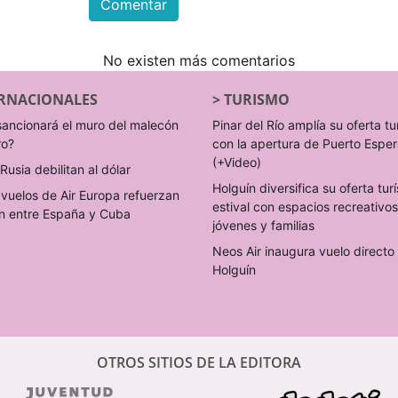
Comentar
No existen más comentarios
RNACIONALES
>
TURISMO
sancionará el muro del malecón
Pinar del Río amplía su oferta tu
ro?
con la apertura de Puerto Espe
(+Video)
Rusia debilitan al dólar
Holguín diversifica su oferta turí
vuelos de Air Europa refuerzan
estival con espacios recreativo
n entre España y Cuba
jóvenes y familias
Neos Air inaugura vuelo direct
Holguín
OTROS SITIOS DE LA EDITORA