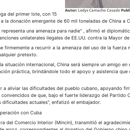
Autor:
Ledys Camacho Casado
Publ
ga del primer lote, con 15
 a la donación emergente de 60 mil toneladas de China a C
 representa una amenaza para nadie" , afirmó el diplomáti
nciones unilaterales ilegales de EE.UU. contra la Mayor de l
 firmemente a recurrir a la amenaza del uso de la fuerza m
ualquier pretexto.
a situación internacional, China será siempre un amigo en 
ón práctica, brindándole todo el apoyo y asistencia que es
r a aliviar las dificultades del pueblo cubano, apoyando fi
 convencidos de que, bajo el fuerte liderazgo del Partido 
ificultades actuales", enfatizó el embajador.
ra del Comercio Interior (Mincin), transmitió el agradecimie
e arroz, correspondientes al donativo del Gobierno chino 