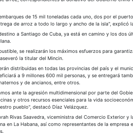
 embarques de 15 mil toneladas cada uno, dos por el puert
rega de arroz a todo lo largo y ancho de la isla", explicó la
estino a Santiago de Cuba, ya está en camino y los dos 
llana.
bustible, se realizarán los máximos esfuerzos para garantiz
severó la titular del Mincin.
rán distribuidas en todas las provincias del país y el munic
neficiará a 9 millones 600 mil personas, y se entregará tam
 maternos y de ancianos, entre otros.
mos ante la agresión multidimensional por parte del Gobie
cinas y otros recursos esenciales para la vida socioeconóm
estro pueblo", destacó Díaz Velázquez.
ah Rivas Saavedra, viceministra del Comercio Exterior y la
na en La Habana, así como representantes de la empresa e
s.