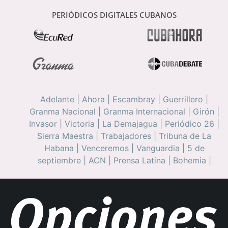
PERIÓDICOS DIGITALES CUBANOS
Adelante
|
Ahora
|
Escambray
|
Guerrillero
|
Granma Nacional
|
Granma Internacional
|
Girón
|
Invasor
|
Victoria
|
La Demajagua
|
Periódico 26
|
Sierra Maestra
|
Trabajadores
|
Tribuna de La
Habana
|
Venceremos
|
Vanguardia
|
5 de
septiembre
|
ACN
|
Prensa Latina
|
Bohemia
|