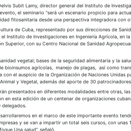
lvis Subit Lamy, director general del Instituto de Investig
vento, el seminario “será un escenario propicio para actuali
idad fitosanitaria desde una perspectiva integradora con otr
cultura de Cuba, representado por sus direcciones de Sanida
 el Instituto de Investigaciones en Ingeniería Agrícola, en 
ón Superior, con su Centro Nacional de Sanidad Agropecuar
anidad vegetal; bases de la seguridad alimentaria y la salud
n de bioinsumos agrícolas, manejo de plagas, así como trans
a con el auspicio de la Organización de Naciones Unidas pa
 Animal y Vegetal, además del aporte de 30 patrocinadores
rán presentados en diferentes modalidades entre otras, las
ión en esta edición de un centenar de organizaciones cuban
0 delegados.
desarrollaremos en el marco de este importante evento tend
presas y se van a impartir un total seis cursos, con unas
foque Una salud”, señaló.