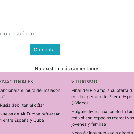
Comentar
No existen más comentarios
RNACIONALES
>
TURISMO
sancionará el muro del malecón
Pinar del Río amplía su oferta tu
ro?
con la apertura de Puerto Espe
(+Video)
Rusia debilitan al dólar
Holguín diversifica su oferta turí
vuelos de Air Europa refuerzan
estival con espacios recreativo
n entre España y Cuba
jóvenes y familias
Neos Air inaugura vuelo direct