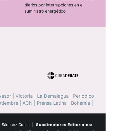
diarios por interrupciones en el
suministro energético
vasor
|
Victoria
|
La Demajagua
|
Periódico
ptiembre
|
ACN
|
Prensa Latina
|
Bohemia
|
 Sánchez Cuellar |
Subdirectores Editoriales: