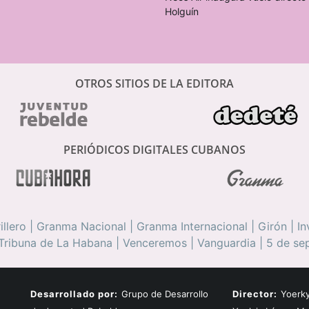
Holguín
OTROS SITIOS DE LA EDITORA
PERIÓDICOS DIGITALES CUBANOS
illero
|
Granma Nacional
|
Granma Internacional
|
Girón
|
In
Tribuna de La Habana
|
Venceremos
|
Vanguardia
|
5 de se
Desarrollado por:
Grupo de Desarrollo
Director:
Yoerky