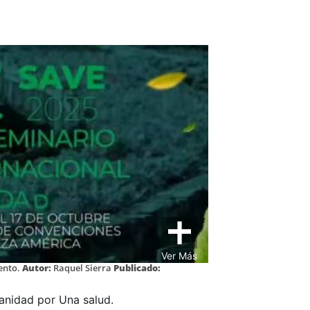
Ver Más
ento.
Autor:
Raquel Sierra
Publicado:
sanidad por Una salud.