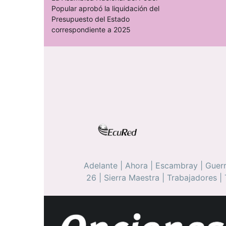
Popular aprobó la liquidación del
Presupuesto del Estado
correspondiente a 2025
Adelante
|
Ahora
|
Escambray
|
Guerr
26
|
Sierra Maestra
|
Trabajadores
|