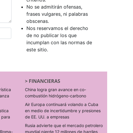
No se admitirán ofensas,
frases vulgares, ni palabras
obscenas.
Nos reservamos el derecho
de no publicar los que
incumplan con las normas de
este sitio.
>
FINANCIERAS
rística
China logra gran avance en co-
ranza
combustión hidrógeno-carbono
Air Europa continuará volando a Cuba
stica
en medio de incertidumbre y presiones
s para
de EE. UU. a empresas
Rusia advierte que el mercado petrolero
o Roma-
mundial pierde 12 millones de barriles