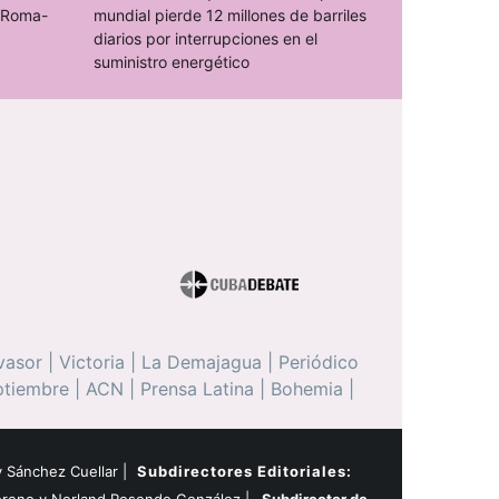
o Roma-
mundial pierde 12 millones de barriles
diarios por interrupciones en el
suministro energético
vasor
|
Victoria
|
La Demajagua
|
Periódico
ptiembre
|
ACN
|
Prensa Latina
|
Bohemia
|
 Sánchez Cuellar |
Subdirectores Editoriales: