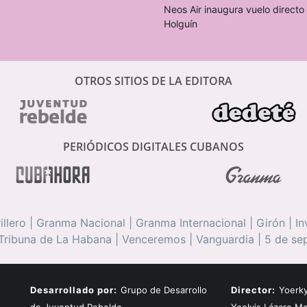
Neos Air inaugura vuelo direct
Holguín
OTROS SITIOS DE LA EDITORA
PERIÓDICOS DIGITALES CUBANOS
illero
|
Granma Nacional
|
Granma Internacional
|
Girón
|
In
Tribuna de La Habana
|
Venceremos
|
Vanguardia
|
5 de se
Desarrollado por:
Grupo de Desarrollo
Director:
Yoerky