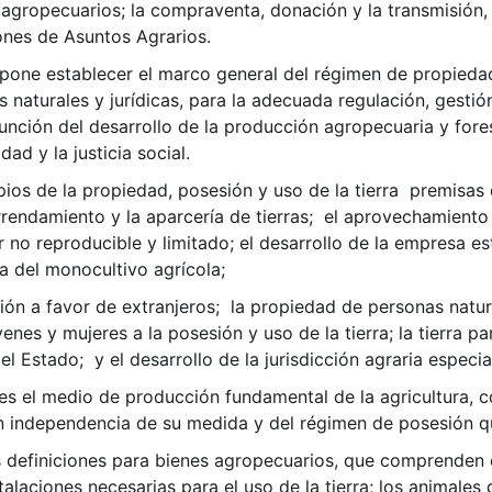
 agropecuarios; la compraventa, donación y la transmisión,
ones de Asuntos Agrarios.
pone establecer el marco general del régimen de propiedad,
 naturales y jurídicas, para la adecuada regulación, gestió
nción del desarrollo de la producción agropecuaria y fore
dad y la justicia social.
ipios de la propiedad, posesión y uso de la tierra premisas
el arrendamiento y la aparcería de tierras; el aprovechamie
 no reproducible y limitado; el desarrollo de la empresa es
ia del monocultivo agrícola;
ción a favor de extranjeros; la propiedad de personas natura
es y mujeres a la posesión y uso de la tierra; la tierra par
el Estado; y el desarrollo de la jurisdicción agraria especia
“es el medio de producción fundamental de la agricultura, co
n independencia de su medida y del régimen de posesión qu
s definiciones para bienes agropecuarios, que comprenden 
talaciones necesarias para el uso de la tierra; los animales 