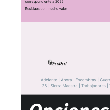
correspondiente a 2025
Residuos con mucho valor
Adelante
|
Ahora
|
Escambray
|
Guerr
26
|
Sierra Maestra
|
Trabajadores
|