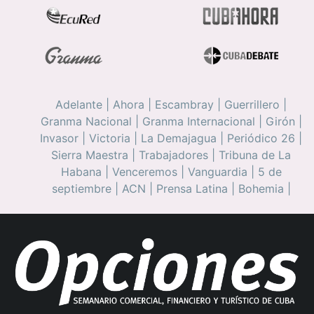
Adelante
|
Ahora
|
Escambray
|
Guerrillero
|
Granma Nacional
|
Granma Internacional
|
Girón
|
Invasor
|
Victoria
|
La Demajagua
|
Periódico 26
|
Sierra Maestra
|
Trabajadores
|
Tribuna de La
Habana
|
Venceremos
|
Vanguardia
|
5 de
septiembre
|
ACN
|
Prensa Latina
|
Bohemia
|