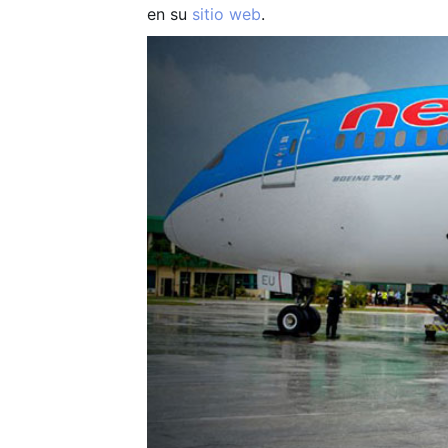
en su
sitio web
.