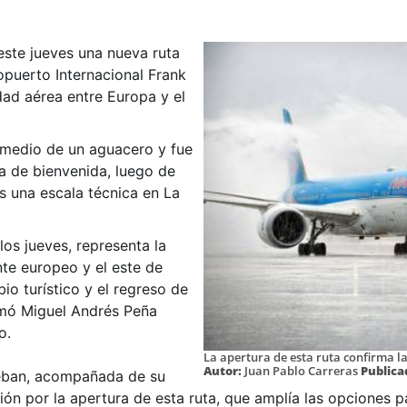
 este jueves una nueva ruta
ropuerto Internacional Frank
idad aérea entre Europa y el
 medio de un aguacero y fue
ua de bienvenida, luego de
s una escala técnica en La
os jueves, representa la
nte europeo y el este de
bio turístico y el regreso de
ormó Miguel Andrés Peña
o.
La apertura de esta ruta confirma la
Autor:
Juan Pablo Carreras
Publica
teban, acompañada de su
ón por la apertura de esta ruta, que amplía las opciones p