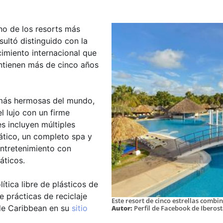
uno de los resorts más
ultó distinguido con la
imiento internacional que
ntienen más de cinco años
 más hermosas del mundo,
l lujo con un firme
s incluyen múltiples
uático, un completo spa y
entretenimiento con
áticos.
ítica libre de plásticos de
 prácticas de reciclaje
Este resort de cinco estrellas combi
ade Caribbean en su
sitio
Autor:
Perfil de Facebook de Iberos