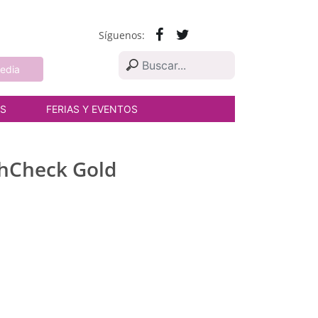
Síguenos:
edia
AS
FERIAS Y EVENTOS
rthCheck Gold