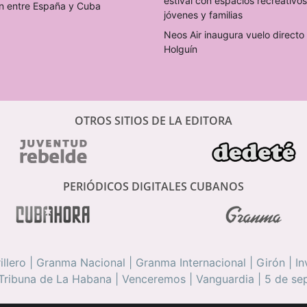
estival con espacios recreativo
n entre España y Cuba
jóvenes y familias
Neos Air inaugura vuelo direct
Holguín
OTROS SITIOS DE LA EDITORA
PERIÓDICOS DIGITALES CUBANOS
illero
|
Granma Nacional
|
Granma Internacional
|
Girón
|
In
Tribuna de La Habana
|
Venceremos
|
Vanguardia
|
5 de se