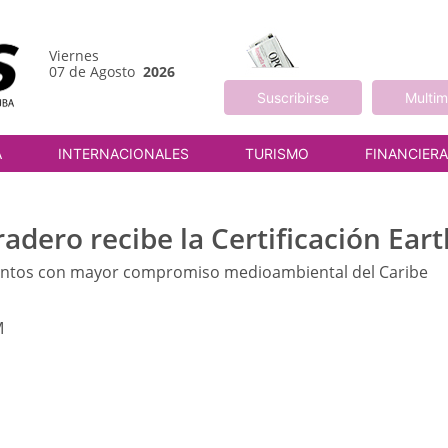
Viernes
07 de Agosto
2026
Suscribirse
Multim
A
INTERNACIONALES
TURISMO
FINANCIER
radero recibe la Certificación Ea
amientos con mayor compromiso medioambiental del Caribe
M