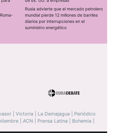
s para
de EE. UU. a empresas
Rusia advierte que el mercado petrolero
o Roma-
mundial pierde 12 millones de barriles
diarios por interrupciones en el
suministro energético
vasor
|
Victoria
|
La Demajagua
|
Periódico
ptiembre
|
ACN
|
Prensa Latina
|
Bohemia
|