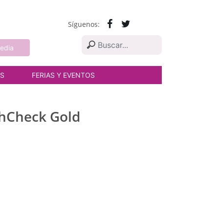
Síguenos:
edia
AS
FERIAS Y EVENTOS
rthCheck Gold