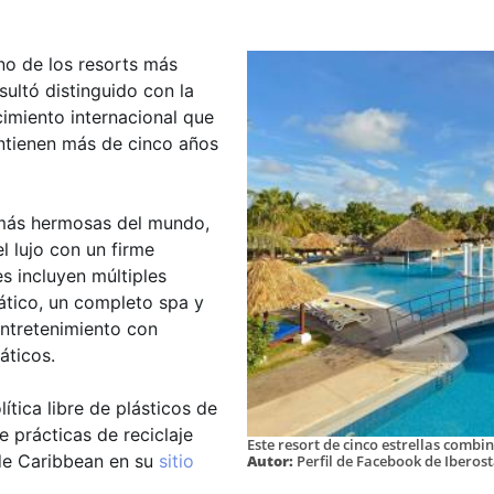
uno de los resorts más
ultó distinguido con la
imiento internacional que
ntienen más de cinco años
 más hermosas del mundo,
l lujo con un firme
s incluyen múltiples
uático, un completo spa y
entretenimiento con
áticos.
ítica libre de plásticos de
 prácticas de reciclaje
Este resort de cinco estrellas combi
ade Caribbean en su
sitio
Autor:
Perfil de Facebook de Iberos