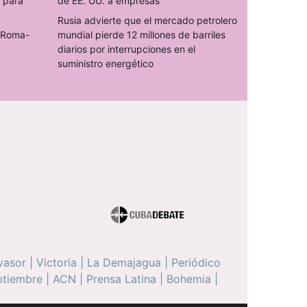
s para
de EE. UU. a empresas
Rusia advierte que el mercado petrolero
o Roma-
mundial pierde 12 millones de barriles
diarios por interrupciones en el
suministro energético
vasor
|
Victoria
|
La Demajagua
|
Periódico
ptiembre
|
ACN
|
Prensa Latina
|
Bohemia
|