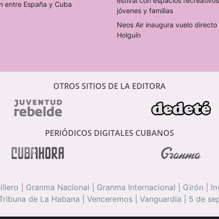
estival con espacios recreativo
n entre España y Cuba
jóvenes y familias
Neos Air inaugura vuelo direct
Holguín
OTROS SITIOS DE LA EDITORA
PERIÓDICOS DIGITALES CUBANOS
illero
|
Granma Nacional
|
Granma Internacional
|
Girón
|
In
Tribuna de La Habana
|
Venceremos
|
Vanguardia
|
5 de se