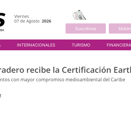
Viernes
07 de Agosto
2026
Suscribirse
Multim
A
INTERNACIONALES
TURISMO
FINANCIER
radero recibe la Certificación Ea
amientos con mayor compromiso medioambiental del Caribe
M