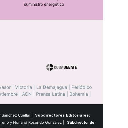
suministro energético
vasor
|
Victoria
|
La Demajagua
|
Periódico
ptiembre
|
ACN
|
Prensa Latina
|
Bohemia
|
 Sánchez Cuellar |
Subdirectores Editoriales:
oreno y Norland Rosendo González |
Subdirector de