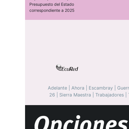
Presupuesto del Estado
correspondiente a 2025
Adelante
|
Ahora
|
Escambray
|
Guerr
26
|
Sierra Maestra
|
Trabajadores
|