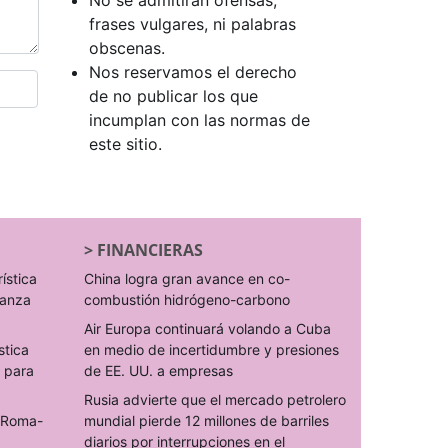
No se admitirán ofensas,
frases vulgares, ni palabras
obscenas.
Nos reservamos el derecho
de no publicar los que
incumplan con las normas de
este sitio.
>
FINANCIERAS
rística
China logra gran avance en co-
ranza
combustión hidrógeno-carbono
Air Europa continuará volando a Cuba
stica
en medio de incertidumbre y presiones
s para
de EE. UU. a empresas
Rusia advierte que el mercado petrolero
o Roma-
mundial pierde 12 millones de barriles
diarios por interrupciones en el