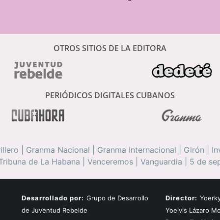
OTROS SITIOS DE LA EDITORA
PERIÓDICOS DIGITALES CUBANOS
illero
|
Granma Nacional
|
Granma Internacional
|
Girón
|
In
Tribuna de La Habana
|
Venceremos
|
Vanguardia
|
5 de se
Desarrollado por:
Grupo de Desarrollo
Director:
Yoerky
de Juventud Rebelde
Yoelvis Lázaro M