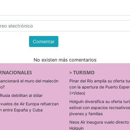
Comentar
No existen más comentarios
RNACIONALES
>
TURISMO
sancionará el muro del malecón
Pinar del Río amplía su oferta tu
ro?
con la apertura de Puerto Espe
(+Video)
Rusia debilitan al dólar
Holguín diversifica su oferta turí
vuelos de Air Europa refuerzan
estival con espacios recreativo
n entre España y Cuba
jóvenes y familias
Neos Air inaugura vuelo direct
Holguín