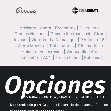
Adelante
|
Ahora
|
Escambray
|
Guerrillero
|
Granma Nacional
|
Granma Internacional
|
Girón
|
Invasor
|
Victoria
|
La Demajagua
|
Periódico 26
|
Sierra Maestra
|
Trabajadores
|
Tribuna de La
Habana
|
Venceremos
|
Vanguardia
|
5 de
septiembre
|
ACN
|
Prensa Latina
|
Bohemia
|
Desarrollado por:
Grupo de Desarrollo de Juventud Rebelde
Director:
Yoerky Sánchez Cuellar |