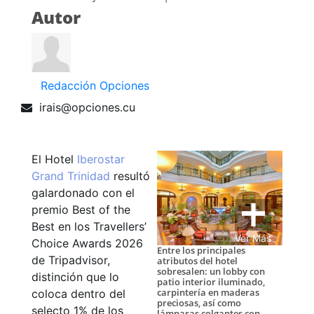
Autor
Redacción Opciones
irais@opciones.cu
El Hotel
Iberostar
Grand Trinidad
resultó
galardonado con el
premio Best of the
Best en los Travellers’
Ver Más
Choice Awards 2026
Entre los principales
de Tripadvisor,
atributos del hotel
sobresalen: un lobby con
distinción que lo
patio interior iluminado,
carpintería en maderas
coloca dentro del
preciosas, así como
selecto 1% de los
lámparas colgantes con