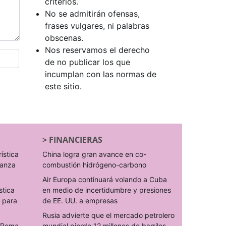
criterios.
No se admitirán ofensas,
frases vulgares, ni palabras
obscenas.
Nos reservamos el derecho
de no publicar los que
incumplan con las normas de
este sitio.
>
FINANCIERAS
rística
China logra gran avance en co-
ranza
combustión hidrógeno-carbono
Air Europa continuará volando a Cuba
stica
en medio de incertidumbre y presiones
s para
de EE. UU. a empresas
Rusia advierte que el mercado petrolero
o Roma-
mundial pierde 12 millones de barriles