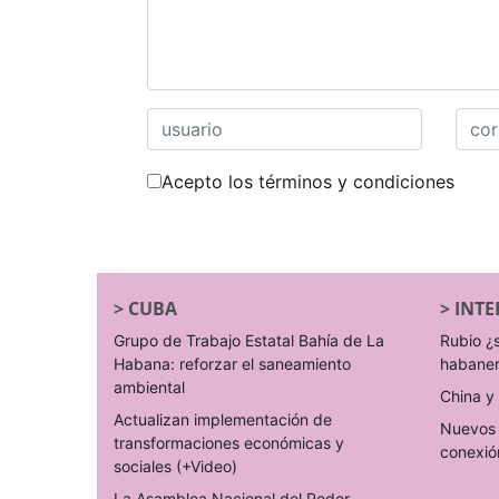
Acepto los términos y condiciones
>
CUBA
>
INTE
Grupo de Trabajo Estatal Bahía de La
Rubio ¿
Habana: reforzar el saneamiento
habane
ambiental
China y 
Actualizan implementación de
Nuevos 
transformaciones económicas y
conexió
sociales (+Video)
La Asamblea Nacional del Poder