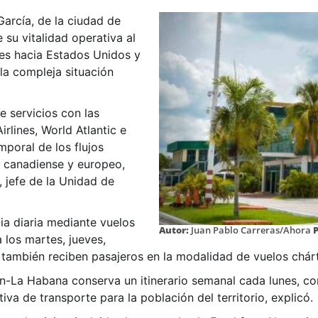
García, de la ciudad de
 su vitalidad operativa al
ces hacia Estados Unidos y
la compleja situación
ce servicios con las
lines, World Atlantic e
mporal de los flujos
s canadiense y europeo,
 jefe de la Unidad de
ia diaria mediante vuelos
Autor:
Juan Pablo Carreras/Ahora
 los martes, jueves,
también reciben pasajeros en la modalidad de vuelos chárt
n-La Habana conserva un itinerario semanal cada lunes, con
va de transporte para la población del territorio, explicó.