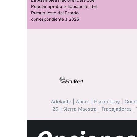
Popular aprobó la liquidación del
Presupuesto del Estado
correspondiente a 2025
Adelante
|
Ahora
|
Escambray
|
Guerr
26
|
Sierra Maestra
|
Trabajadores
|