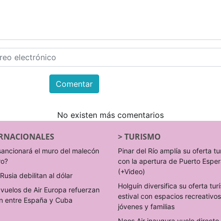
Comentar
No existen más comentarios
RNACIONALES
>
TURISMO
sancionará el muro del malecón
Pinar del Río amplía su oferta tu
ro?
con la apertura de Puerto Espe
(+Video)
Rusia debilitan al dólar
Holguín diversifica su oferta turí
vuelos de Air Europa refuerzan
estival con espacios recreativo
n entre España y Cuba
jóvenes y familias
Neos Air inaugura vuelo direct