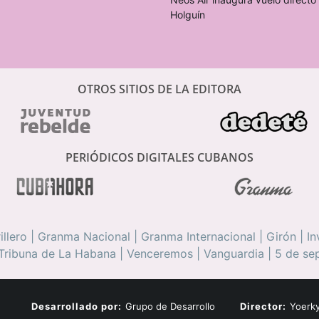
Holguín
OTROS SITIOS DE LA EDITORA
PERIÓDICOS DIGITALES CUBANOS
illero
|
Granma Nacional
|
Granma Internacional
|
Girón
|
In
Tribuna de La Habana
|
Venceremos
|
Vanguardia
|
5 de se
Desarrollado por:
Grupo de Desarrollo
Director:
Yoerky