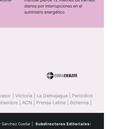
diarios por interrupciones en el
suministro energético
vasor
|
Victoria
|
La Demajagua
|
Periódico
ptiembre
|
ACN
|
Prensa Latina
|
Bohemia
|
 Sánchez Cuellar |
Subdirectores Editoriales: