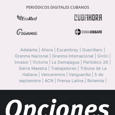
PERIÓDICOS DIGITALES CUBANOS
Adelante
|
Ahora
|
Escambray
|
Guerrillero
|
Granma Nacional
|
Granma Internacional
|
Girón
|
Invasor
|
Victoria
|
La Demajagua
|
Periódico 26
|
Sierra Maestra
|
Trabajadores
|
Tribuna de La
Habana
|
Venceremos
|
Vanguardia
|
5 de
septiembre
|
ACN
|
Prensa Latina
|
Bohemia
|