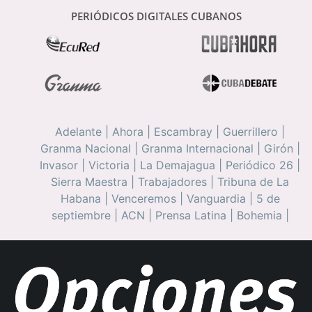
PERIÓDICOS DIGITALES CUBANOS
Adelante
|
Ahora
|
Escambray
|
Guerrillero
|
Granma Nacional
|
Granma Internacional
|
Girón
|
Invasor
|
Victoria
|
La Demajagua
|
Periódico 26
|
Sierra Maestra
|
Trabajadores
|
Tribuna de La
Habana
|
Venceremos
|
Vanguardia
|
5 de
septiembre
|
ACN
|
Prensa Latina
|
Bohemia
|