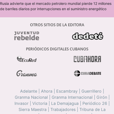
Rusia advierte que el mercado petrolero mundial pierde 12 millones
de barriles diarios por interrupciones en el suministro energético
OTROS SITIOS DE LA EDITORA
PERIÓDICOS DIGITALES CUBANOS
Adelante
|
Ahora
|
Escambray
|
Guerrillero
|
Granma Nacional
|
Granma Internacional
|
Girón
|
Invasor
|
Victoria
|
La Demajagua
|
Periódico 26
|
Sierra Maestra
|
Trabajadores
|
Tribuna de La