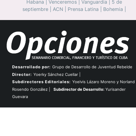
Habana
|
Venceremos
|
Vanguardia
|
5 de
septiembre
|
ACN
|
Prensa Latina
|
Bohemia
|
Desarrollado por:
Grupo de Desarrollo de Juventud Rebelde
Director:
Yoerky Sánchez Cuellar |
Subdirectores Editoriales:
Yoelvis Lázaro Moreno y Norland
Rosendo González |
Subdirector de Desarrollo:
Yurisander
Guevara