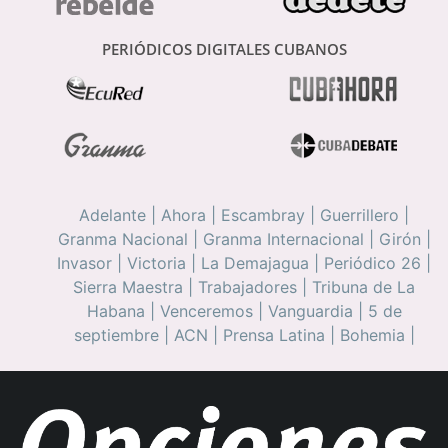
PERIÓDICOS DIGITALES CUBANOS
Adelante
|
Ahora
|
Escambray
|
Guerrillero
|
Granma Nacional
|
Granma Internacional
|
Girón
|
Invasor
|
Victoria
|
La Demajagua
|
Periódico 26
|
Sierra Maestra
|
Trabajadores
|
Tribuna de La
Habana
|
Venceremos
|
Vanguardia
|
5 de
septiembre
|
ACN
|
Prensa Latina
|
Bohemia
|