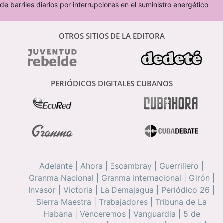
de barriles diarios por interrupciones en el suministro energético
OTROS SITIOS DE LA EDITORA
PERIÓDICOS DIGITALES CUBANOS
Adelante
|
Ahora
|
Escambray
|
Guerrillero
|
Granma Nacional
|
Granma Internacional
|
Girón
|
Invasor
|
Victoria
|
La Demajagua
|
Periódico 26
|
Sierra Maestra
|
Trabajadores
|
Tribuna de La
Habana
|
Venceremos
|
Vanguardia
|
5 de