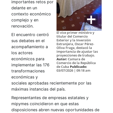
importantes retos por
delante en un
contexto económico
complejo y en
renovación.
Ver Más
El vice primer ministro y
El encuentro centró
titular del Comercio
Exterior y la Inversión
sus debates en el
Extranjera, Oscar Pérez-
acompañamiento a
Oliva Fraga, destacó la
importancia de ajustar las
los actores
proyecciones de trabajo.
económicos para
Autor:
Camara de
Comercio de la República
implementar las 176
de Cuba
Publicado:
03/07/2026 | 09:18 am
transformaciones
económicas y
sociales aprobadas recientemente por las
máximas instancias del país.
Representantes de empresas estatales y
mipymes coincidieron en que estas
disposiciones abren nuevas oportunidades de