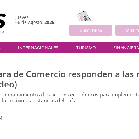
Jueves
06 de Agosto
2026
Suscribirse
Multim
A
INTERNACIONALES
TURISMO
FINANCIER
ara de Comercio responden a las
deo)
 acompañamiento a los actores económicos para implement
 las máximas instancias del país
M