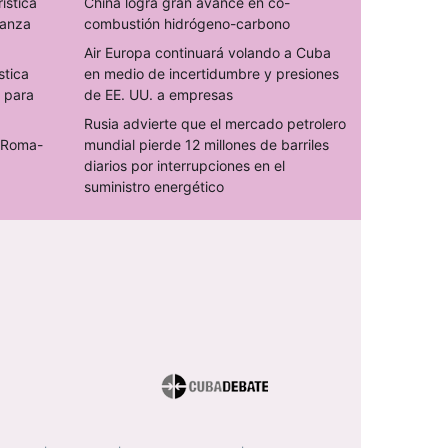
rística
China logra gran avance en co-
ranza
combustión hidrógeno-carbono
Air Europa continuará volando a Cuba
stica
en medio de incertidumbre y presiones
s para
de EE. UU. a empresas
Rusia advierte que el mercado petrolero
o Roma-
mundial pierde 12 millones de barriles
diarios por interrupciones en el
suministro energético