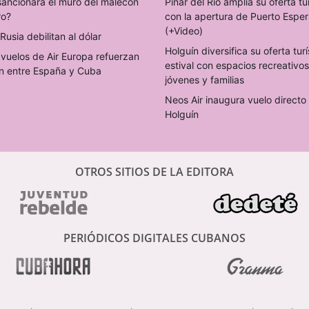
sancionará el muro del malecón
Pinar del Río amplía su oferta tu
ro?
con la apertura de Puerto Espe
(+Video)
Rusia debilitan al dólar
Holguín diversifica su oferta turí
vuelos de Air Europa refuerzan
estival con espacios recreativo
n entre España y Cuba
jóvenes y familias
Neos Air inaugura vuelo direct
Holguín
OTROS SITIOS DE LA EDITORA
PERIÓDICOS DIGITALES CUBANOS