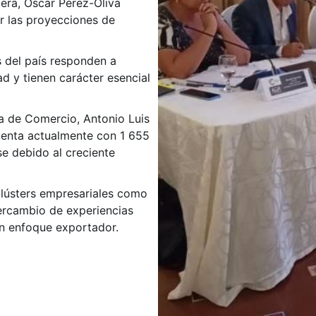
jera, Oscar Pérez-Oliva
ar las proyecciones de
s del país responden a
ad y tienen carácter esencial
ra de Comercio, Antonio Luis
cuenta actualmente con 1 655
se debido al creciente
 clústers empresariales como
tercambio de experiencias
on enfoque exportador.